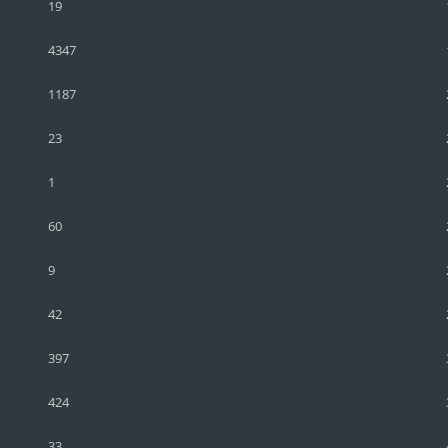
19
4347
1187
23
1
60
9
42
397
424
33