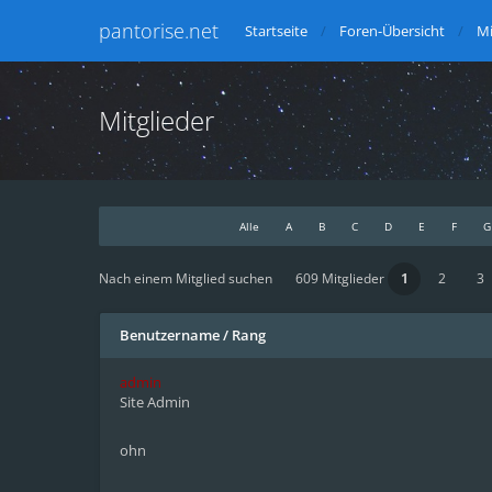
pantorise.net
Startseite
Foren-Übersicht
Mi
Mitglieder
Alle
A
B
C
D
E
F
G
Nach einem Mitglied suchen
609 Mitglieder
1
2
3
Benutzername
/
Rang
admin
Site Admin
ohn