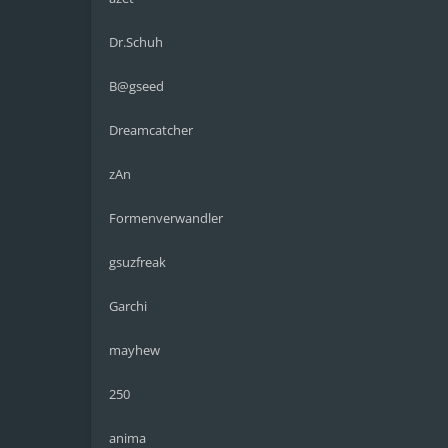
Dr.Schuh
B@gseed
Dreamcatcher
zAn
Formenverwandler
gsuzfreak
Garchi
mayhew
250
anima