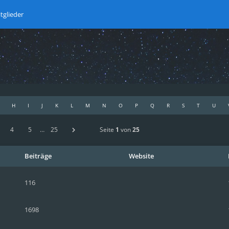
tglieder
H
I
J
K
L
M
N
O
P
Q
R
S
T
U
4
5
…
25
Seite
1
von
25
Beiträge
Website
116
1698