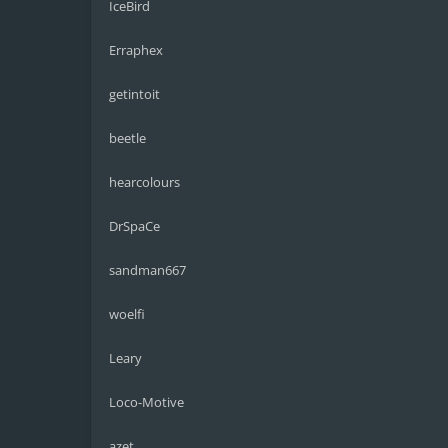
IceBird
Erraphex
getintoit
beetle
hearcolours
DrSpaCe
sandman667
woelfi
Leary
Loco-Motive
azet