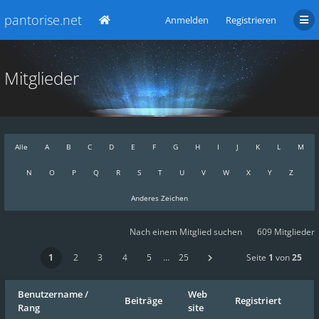
pantorise.net
Anmelden
Registrieren
Mitglieder
Alle
A
B
C
D
E
F
G
H
I
J
K
L
M
N
O
P
Q
R
S
T
U
V
W
X
Y
Z
Anderes Zeichen
Nach einem Mitglied suchen
609 Mitglieder
1
2
3
4
5
…
25
Seite
1
von
25
Benutzername
/
Web
Beiträge
Registriert
Rang
site