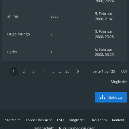
2008, 20:24
5. Februar
anima
3085
2008, 21:41
5. Februar
Hugo Mungo
2
2008, 23:28
6. Februar
Ryder
1
2008, 03:29
1
2
3
4
5
…
25
Seite
1
von
25
609
Mitglieder
Gehe zu
Startseite
Foren-Übersicht
FAQ
Mitglieder
Das Team
Kontakt
Datenschutz
Nutzungsbedingungen