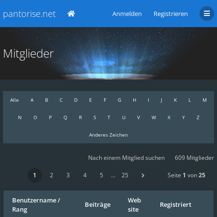
pantorise.net
Anmelden
Registrieren
Mitglieder
Alle
A
B
C
D
E
F
G
H
I
J
K
L
M
N
O
P
Q
R
S
T
U
V
W
X
Y
Z
Anderes Zeichen
Nach einem Mitglied suchen
609 Mitglieder
1
2
3
4
5
…
25
Seite
1
von
25
Benutzername
/
Web
Beiträge
Registriert
Rang
site