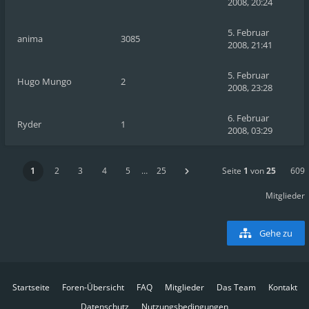
2008, 20:24
5. Februar
anima
3085
2008, 21:41
5. Februar
Hugo Mungo
2
2008, 23:28
6. Februar
Ryder
1
2008, 03:29
1
2
3
4
5
…
25
Seite
1
von
25
609
Mitglieder
Gehe zu
Startseite
Foren-Übersicht
FAQ
Mitglieder
Das Team
Kontakt
Datenschutz
Nutzungsbedingungen