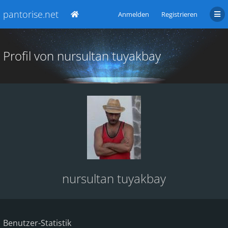
pantorise.net
Anmelden
Registrieren
Profil von nursultan tuyakbay
nursultan tuyakbay
Benutzer-Statistik