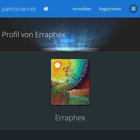
pantorise.net
Anmelden
Registrieren
Profil von Erraphex
Erraphex