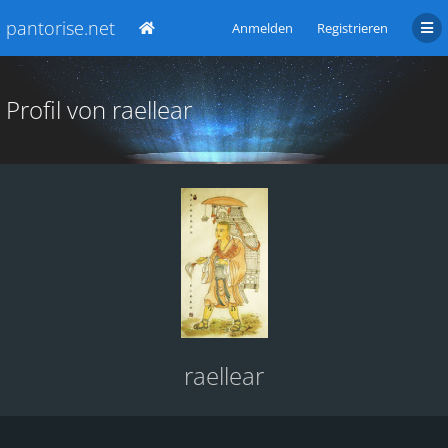
pantorise.net
Anmelden
Registrieren
Profil von raellear
raellear