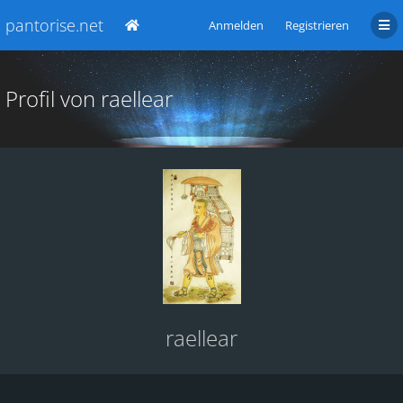
pantorise.net
Anmelden
Registrieren
Profil von raellear
raellear