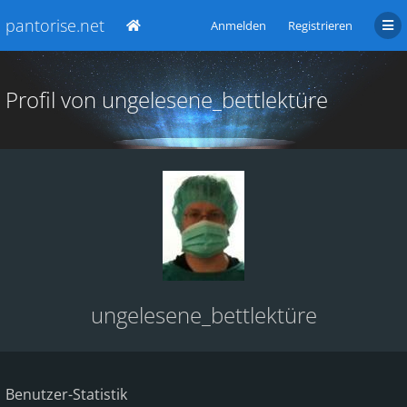
pantorise.net
Anmelden
Registrieren
Profil von ungelesene_bettlektüre
ungelesene_bettlektüre
Benutzer-Statistik