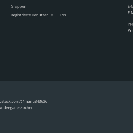
Gruppen:
E-M
E-
Registrierte Benutzer
PN
Pr
/substack.com/@manu343636
rundveganeskochen