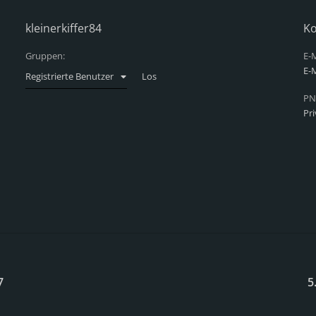
kleinerkiffer84
Ko
Gruppen:
E-M
E-M
Registrierte Benutzer
PN
Pr
7
5