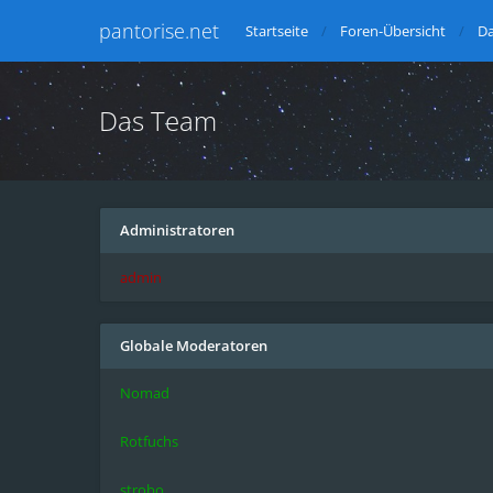
pantorise.net
Startseite
Foren-Übersicht
D
Das Team
Administratoren
admin
Globale Moderatoren
Nomad
Rotfuchs
strobo