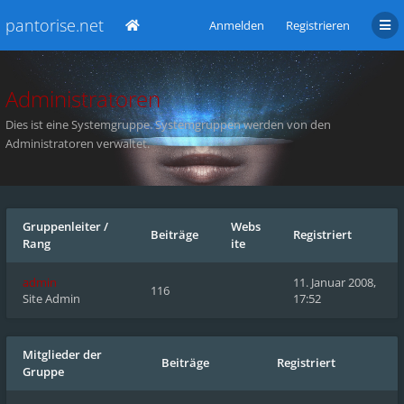
pantorise.net
Anmelden
Registrieren
Administratoren
Dies ist eine Systemgruppe. Systemgruppen werden von den
Administratoren verwaltet.
Gruppenleiter
/
Webs
Beiträge
Registriert
Rang
ite
admin
11. Januar 2008,
116
Site Admin
17:52
Mitglieder der
Beiträge
Registriert
Gruppe