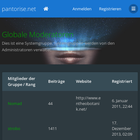
pantorise.net
Anmelden
Registrieren
Globale Moderatoren
Dies ist eine Systemgruppe. Systemgruppen werden von den
Administratoren verwaltet.
Mitglieder der
Beiträge
Website
Registriert
Gruppe
/
Rang
http://www.e
6. Januar
Nomad
44
ntheobotani
2011, 22:44
k.net/
17.
strobo
1411
Dezember
2013, 02:09