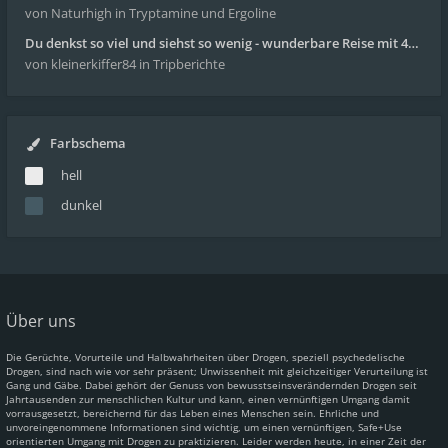
von Naturhigh
in Tryptamine und Ergoline
Du denkst so viel und siehst so wenig - wunderbare Reise mit 4g Pilze
von kleinerkiffer84
in Tripberichte
Farbschema
hell
dunkel
Über uns
Die Gerüchte, Vorurteile und Halbwahrheiten über Drogen, speziell psychedelische
Drogen, sind nach wie vor sehr präsent; Unwissenheit mit gleichzeitiger Verurteilung ist
Gang und Gäbe. Dabei gehört der Genuss von bewusstseinsverändernden Drogen seit
Jahrtausenden zur menschlichen Kultur und kann, einen vernünftigen Umgang damit
vorrausgesetzt, bereichernd für das Leben eines Menschen sein. Ehrliche und
unvoreingenommene Informationen sind wichtig, um einen vernünftigen, Safe+Use
orientierten Umgang mit Drogen zu praktizieren. Leider werden heute, in einer Zeit der