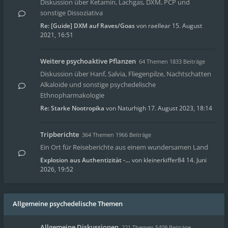
Diskussion über Ketamin, Lachgas, DXM, PCP und
sonstige Dissoziativa
Re: [Guide] DXM auf Raves/Goas
von
raellear
15. August
2021, 16:51
Weitere psychoaktive Pflanzen
64 Themen 1833 Beiträge
Diskussion über Hanf, Salvia, Fliegenpilze, Nachtschatten
Alkaloide und sonstige psychedelische
Ethnopharmakologie
Re: Starke Nootropika
von
Naturhigh
17. August 2023, 18:14
Tripberichte
364 Themen 1966 Beiträge
Ein Ort für Reiseberichte aus einem wundersamen Land
Explosion aus Authentizität -…
von
kleinerkiffer84
14. Juni
2026, 19:52
Allgemeine psychedelische Themen
Allgemeine Diskussionen
221 Themen 5409 Beiträge