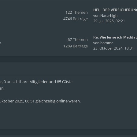
HEIL DER VERSICHERUN
122
Themen
von
Naturhigh
4746
Beiträge
29. Juli 2025, 02:21
Re: Wie lerne ich Medita
67
Themen
e
von
homme
1289
Beiträge
23. Oktober 2024, 18:31
er, 0 unsichtbare Mitglieder und 85 Gäste
en
ktober 2025, 06:51 gleichzeitig online waren.