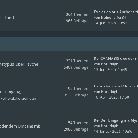
Explosion aus Authentizi
364
Themen
men Land
von
kleinerkiffer84
1966
Beiträge
14. Juni 2026, 19:52
Re: CANNABIS und der r
221
Themen
hetypus, über Psyche
von
Naturhigh
5409
Beiträge
13. Juni 2025, 15:49
Cannabis Social Club vs
195
Themen
hem Umgang,
von
Naturhigh
3136
Beiträge
10. April 2025, 17:50
kel) welche sich dem
Re: Der Umgang mit Myt
54
Themen
en oder dem Umgang mit
von
Naturhigh
2086
Beiträge
14. Januar 2026, 19:36