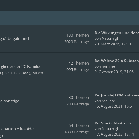
Die Wirkungen und Neb
130
Themen
oga/ Ibogain und
von
Naturhigh
3020
Beiträge
29. März 2026, 12:19
Re: Welche 2C-x Substa
42
Themen
glieder der 2C Familie
von
homme
995
Beiträge
9. Oktober 2019, 21:06
 (DOB, DOI, etc.), MD*s
Re: [Guide] DXM auf Rav
30
Themen
d sonstige
von
raellear
783
Beiträge
15. August 2021, 16:51
Re: Starke Nootropika
64
Themen
tschatten Alkaloide
von
Naturhigh
1833
Beiträge
17. August 2023, 18:14
gie