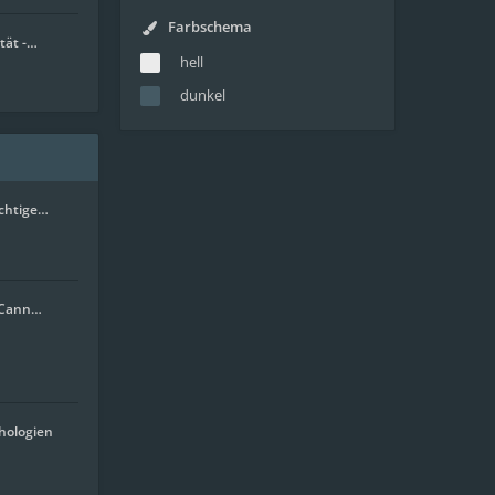
Farbschema
tät -…
hell
dunkel
ichtige…
. Cann…
hologien