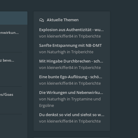
Aktuelle Themen
Explosion aus Authentizität - wunderbare Reise mit 4g Pilze
enwirkun…
von kleinerkiffer84
in Tripberichte
Sanfte Entspannung mit NB-DMT
von Naturhigh
in Tripberichte
nz bevo…
Mit Hingabe Durchbrechen - schöne Reise mit 4g Pilze
von kleinerkiffer84
in Tripberichte
Eine bunte Ego-Auflösung - schöne Reise mit 4-AcO-DMT
von kleinerkiffer84
in Tripberichte
Die Wirkungen und Nebenwirkungen von LSD
es/Goas
von Naturhigh
in Tryptamine und
Ergoline
Du denkst so viel und siehst so wenig - wunderbare Reise mit 4g Pilze
von kleinerkiffer84
in Tripberichte