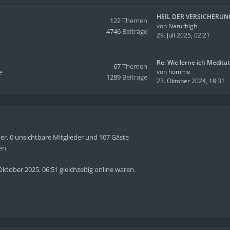
HEIL DER VERSICHERUN
122
Themen
von
Naturhigh
4746
Beiträge
29. Juli 2025, 02:21
Re: Wie lerne ich Medita
67
Themen
e
von
homme
1289
Beiträge
23. Oktober 2024, 18:31
der, 0 unsichtbare Mitglieder und 107 Gäste
en
ktober 2025, 06:51 gleichzeitig online waren.