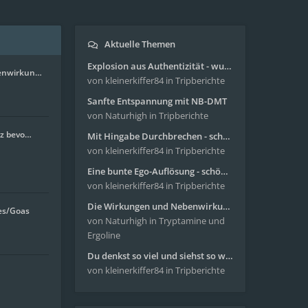
Aktuelle Themen
Explosion aus Authentizität - wunderbare Reise mit 4g Pilze
enwirkun…
von kleinerkiffer84
in Tripberichte
Sanfte Entspannung mit NB-DMT
von Naturhigh
in Tripberichte
nz bevo…
Mit Hingabe Durchbrechen - schöne Reise mit 4g Pilze
von kleinerkiffer84
in Tripberichte
Eine bunte Ego-Auflösung - schöne Reise mit 4-AcO-DMT
von kleinerkiffer84
in Tripberichte
Die Wirkungen und Nebenwirkungen von LSD
es/Goas
von Naturhigh
in Tryptamine und
Ergoline
Du denkst so viel und siehst so wenig - wunderbare Reise mit 4g Pilze
von kleinerkiffer84
in Tripberichte