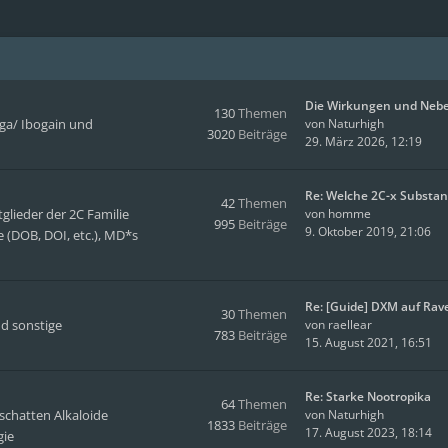
Die Wirkungen und Neb
130
Themen
oga/ Ibogain und
von
Naturhigh
3020
Beiträge
29. März 2026, 12:19
Re: Welche 2C-x Substa
42
Themen
glieder der 2C Familie
von
homme
995
Beiträge
9. Oktober 2019, 21:06
 (DOB, DOI, etc.), MD*s
Re: [Guide] DXM auf Rav
30
Themen
d sonstige
von
raellear
783
Beiträge
15. August 2021, 16:51
Re: Starke Nootropika
64
Themen
tschatten Alkaloide
von
Naturhigh
1833
Beiträge
17. August 2023, 18:14
gie