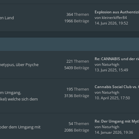
Explosion aus Authentizi
364
Themen
men Land
von
kleinerkiffer84
1966
Beiträge
14. Juni 2026, 19:52
Re: CANNABIS und der r
221
Themen
hetypus, über Psyche
von
Naturhigh
5409
Beiträge
13. Juni 2025, 15:49
Cannabis Social Club vs
195
Themen
hem Umgang,
von
Naturhigh
3136
Beiträge
10. April 2025, 17:50
kel) welche sich dem
Re: Der Umgang mit Myt
54
Themen
en oder dem Umgang mit
von
Naturhigh
2086
Beiträge
14. Januar 2026, 19:36