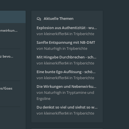
Aktuelle Themen
Explosion aus Authentizität - wunderbare Reise mit 4g Pilze
enwirkun…
von kleinerkiffer84
in Tripberichte
Sanfte Entspannung mit NB-DMT
von Naturhigh
in Tripberichte
nz bevo…
Mit Hingabe Durchbrechen - schöne Reise mit 4g Pilze
von kleinerkiffer84
in Tripberichte
Eine bunte Ego-Auflösung - schöne Reise mit 4-AcO-DMT
von kleinerkiffer84
in Tripberichte
Die Wirkungen und Nebenwirkungen von LSD
es/Goas
von Naturhigh
in Tryptamine und
Ergoline
Du denkst so viel und siehst so wenig - wunderbare Reise mit 4g Pilze
von kleinerkiffer84
in Tripberichte