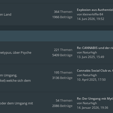
Explosion aus Authentizi
364
Themen
men Land
von
kleinerkiffer84
1966
Beiträge
14. Juni 2026, 19:52
Re: CANNABIS und der r
221
Themen
hetypus, über Psyche
von
Naturhigh
5409
Beiträge
13. Juni 2025, 15:49
Cannabis Social Club vs
195
Themen
hem Umgang,
von
Naturhigh
3136
Beiträge
10. April 2025, 17:50
kel) welche sich dem
Re: Der Umgang mit Myt
54
Themen
en oder dem Umgang mit
von
Naturhigh
2086
Beiträge
14. Januar 2026, 19:36