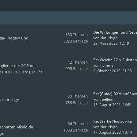
Die Wirkungen und Neb
130
Themen
oga/ Ibogain und
von
Naturhigh
3020
Beiträge
29. März 2026, 12:19
Re: Welche 2C-x Substa
42
Themen
glieder der 2C Familie
von
homme
995
Beiträge
9. Oktober 2019, 21:06
 (DOB, DOI, etc.), MD*s
Re: [Guide] DXM auf Rav
30
Themen
d sonstige
von
raellear
783
Beiträge
15. August 2021, 16:51
Re: Starke Nootropika
64
Themen
tschatten Alkaloide
von
Naturhigh
1833
Beiträge
17. August 2023, 18:14
gie