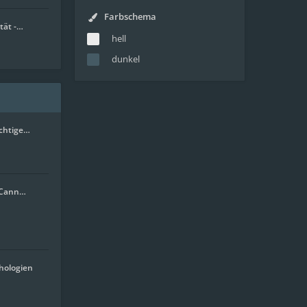
Farbschema
tät -…
hell
dunkel
ichtige…
. Cann…
hologien