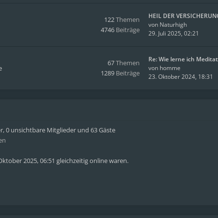
HEIL DER VERSICHERUN
122
Themen
von
Naturhigh
4746
Beiträge
29. Juli 2025, 02:21
Re: Wie lerne ich Medita
67
Themen
e
von
homme
1289
Beiträge
23. Oktober 2024, 18:31
er, 0 unsichtbare Mitglieder und 63 Gäste
en
ktober 2025, 06:51 gleichzeitig online waren.