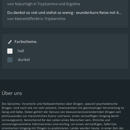
von Naturhigh
in Tryptamine und Ergoline
Du denkst so viel und siehst so wenig - wunderbare Reise mit 4g Pilze
von kleinerkiffer84
in Tripberichte
Farbschema
hell
dunkel
Über uns
Die Gerüchte, Vorurteile und Halbwahrheiten über Drogen, speziell psychedelische
Drogen, sind nach wie vor sehr präsent; Unwissenheit mit gleichzeitiger Verurteilung ist
Gang und Gäbe. Dabei gehört der Genuss von bewusstseinsverändernden Drogen seit
Jahrtausenden zur menschlichen Kultur und kann, einen vernünftigen Umgang damit
vorrausgesetzt, bereichernd für das Leben eines Menschen sein. Ehrliche und
unvoreingenommene Informationen sind wichtig, um einen vernünftigen, Safe+Use
orientierten Umgang mit Drogen zu praktizieren. Leider werden heute, in einer Zeit der