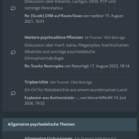
Diskussion über Ketamin, Lachgas, DXM, PCP und
sonstige Dissoziativa
Re: [Guide] DXM auf Raves/Goas
von
raellear
15. August
2021, 16:51
Weitere psychoaktive Pflanzen
64 Themen 1833 Beiträge
Diskussion über Hanf, Salvia, Fliegenpilze, Nachtschatten
Alkaloide und sonstige psychedelische
Ethnopharmakologie
Re: Starke Nootropika
von
Naturhigh
17. August 2023, 18:14
Tripberichte
364 Themen 1966 Beiträge
Ein Ort für Reiseberichte aus einem wundersamen Land
Explosion aus Authentizität -…
von
kleinerkiffer84
14. Juni
2026, 19:52
Allgemeine psychedelische Themen
Allgemeine Diskussionen
221 Themen 5409 Beiträge