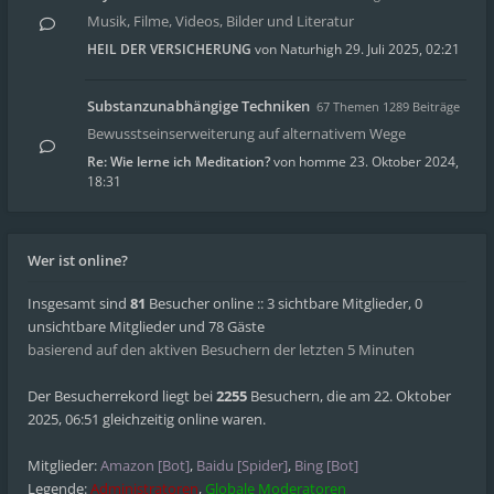
Musik, Filme, Videos, Bilder und Literatur
HEIL DER VERSICHERUNG
von
Naturhigh
29. Juli 2025, 02:21
Substanzunabhängige Techniken
67 Themen 1289 Beiträge
Bewusstseinserweiterung auf alternativem Wege
Re: Wie lerne ich Meditation?
von
homme
23. Oktober 2024,
18:31
Wer ist online?
Insgesamt sind
81
Besucher online :: 3 sichtbare Mitglieder, 0
unsichtbare Mitglieder und 78 Gäste
basierend auf den aktiven Besuchern der letzten 5 Minuten
Der Besucherrekord liegt bei
2255
Besuchern, die am 22. Oktober
2025, 06:51 gleichzeitig online waren.
Mitglieder:
Amazon [Bot]
,
Baidu [Spider]
,
Bing [Bot]
Legende:
Administratoren
,
Globale Moderatoren