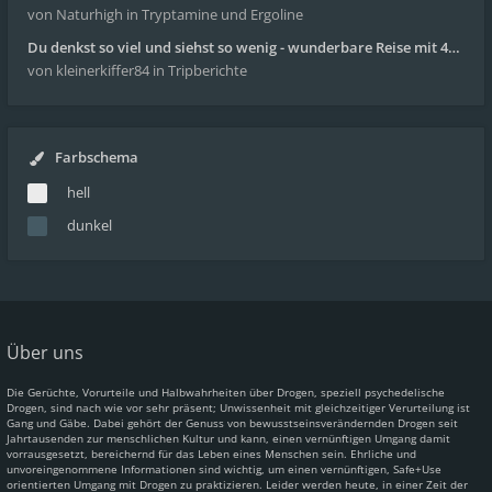
von Naturhigh
in Tryptamine und Ergoline
Du denkst so viel und siehst so wenig - wunderbare Reise mit 4g Pilze
von kleinerkiffer84
in Tripberichte
Farbschema
hell
dunkel
Über uns
Die Gerüchte, Vorurteile und Halbwahrheiten über Drogen, speziell psychedelische
Drogen, sind nach wie vor sehr präsent; Unwissenheit mit gleichzeitiger Verurteilung ist
Gang und Gäbe. Dabei gehört der Genuss von bewusstseinsverändernden Drogen seit
Jahrtausenden zur menschlichen Kultur und kann, einen vernünftigen Umgang damit
vorrausgesetzt, bereichernd für das Leben eines Menschen sein. Ehrliche und
unvoreingenommene Informationen sind wichtig, um einen vernünftigen, Safe+Use
orientierten Umgang mit Drogen zu praktizieren. Leider werden heute, in einer Zeit der