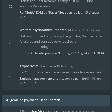
Diskussion über Ketamin, Lachgas, DXM, PCP und
sonstige Dissoziativa
Re: [Guide] DXM auf Raves/Goas
von
raellear
15. August
2021, 16:51
Weitere psychoaktive Pflanzen
64 Themen 1833 Beiträge
Diskussion über Hanf, Salvia, Fliegenpilze, Nachtschatten
Alkaloide und sonstige psychedelische
Ethnopharmakologie
Re: Starke Nootropika
von
Naturhigh
17. August 2023, 18:14
Tripberichte
364 Themen 1966 Beiträge
Ein Ort für Reiseberichte aus einem wundersamen Land
Explosion aus Authentizität -…
von
kleinerkiffer84
14. Juni
2026, 19:52
Allgemeine psychedelische Themen
Allgemeine Diskussionen
221 Themen 5409 Beiträge