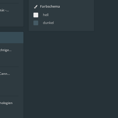
Farbschema
tät -…
hell
dunkel
ichtige…
. Cann…
hologien