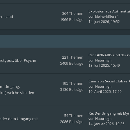
Explosion aus Authentizi
364
Themen
men Land
von
kleinerkiffer84
1966
Beiträge
14. Juni 2026, 19:52
Re: CANNABIS und der r
221
Themen
hetypus, über Psyche
von
Naturhigh
5409
Beiträge
13. Juni 2025, 15:49
Cannabis Social Club vs
195
Themen
hem Umgang,
von
Naturhigh
3136
Beiträge
10. April 2025, 17:50
kel) welche sich dem
Re: Der Umgang mit Myt
54
Themen
en oder dem Umgang mit
von
Naturhigh
2086
Beiträge
14. Januar 2026, 19:36