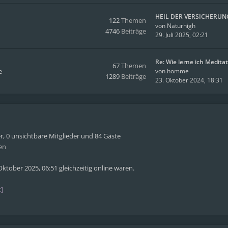
HEIL DER VERSICHERUN
122
Themen
von
Naturhigh
4746
Beiträge
29. Juli 2025, 02:21
Re: Wie lerne ich Medita
67
Themen
e
von
homme
1289
Beiträge
23. Oktober 2024, 18:31
er, 0 unsichtbare Mitglieder und 84 Gäste
en
ktober 2025, 06:51 gleichzeitig online waren.
]