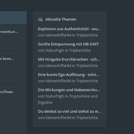
Aktuelle Themen
Explosion aus Authentizität - wunderbare Reise mit 4g Pilze
enwirkun…
von kleinerkiffer84
in Tripberichte
Sanfte Entspannung mit NB-DMT
von Naturhigh
in Tripberichte
nz bevo…
Mit Hingabe Durchbrechen - schöne Reise mit 4g Pilze
von kleinerkiffer84
in Tripberichte
Eine bunte Ego-Auflösung - schöne Reise mit 4-AcO-DMT
von kleinerkiffer84
in Tripberichte
Die Wirkungen und Nebenwirkungen von LSD
es/Goas
von Naturhigh
in Tryptamine und
Ergoline
Du denkst so viel und siehst so wenig - wunderbare Reise mit 4g Pilze
von kleinerkiffer84
in Tripberichte