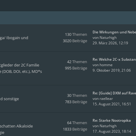
Die Wirkungen und Neb
130
Themen
oga/ Ibogain und
von
Naturhigh
3020
Beiträge
29. März 2026, 12:19
Re: Welche 2C-x Substa
42
Themen
glieder der 2C Familie
von
homme
995
Beiträge
9. Oktober 2019, 21:06
 (DOB, DOI, etc.), MD*s
Re: [Guide] DXM auf Rav
30
Themen
d sonstige
von
raellear
783
Beiträge
15. August 2021, 16:51
Re: Starke Nootropika
64
Themen
tschatten Alkaloide
von
Naturhigh
1833
Beiträge
17. August 2023, 18:14
gie