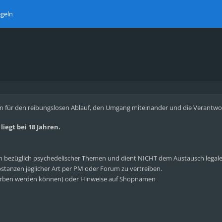
geln
n für den reibungslosen Ablauf, den Umgang miteinander und die Verantwortl
iegt bei 18 Jahren.
bezüglich psychedelischer Themen und dient NICHT dem Austausch legaler 
tanzen jeglicher Art per PM oder Forum zu vertreiben.
rben werden können) oder Hinweise auf Shopnamen