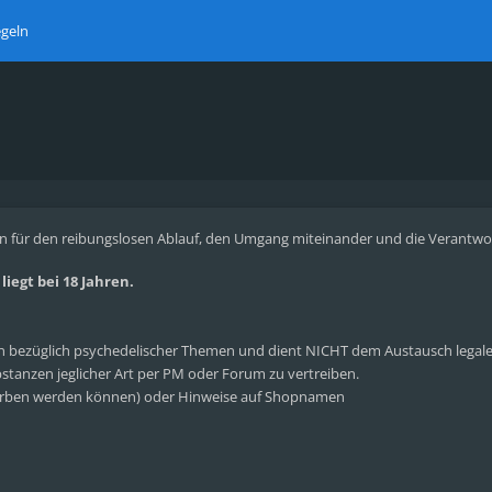
geln
n für den reibungslosen Ablauf, den Umgang miteinander und die Verantwortl
iegt bei 18 Jahren.
bezüglich psychedelischer Themen und dient NICHT dem Austausch legaler 
tanzen jeglicher Art per PM oder Forum zu vertreiben.
rben werden können) oder Hinweise auf Shopnamen