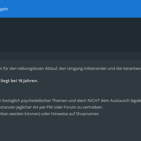
geln
n für den reibungslosen Ablauf, den Umgang miteinander und die Verantwortl
iegt bei 18 Jahren.
bezüglich psychedelischer Themen und dient NICHT dem Austausch legaler 
tanzen jeglicher Art per PM oder Forum zu vertreiben.
rben werden können) oder Hinweise auf Shopnamen