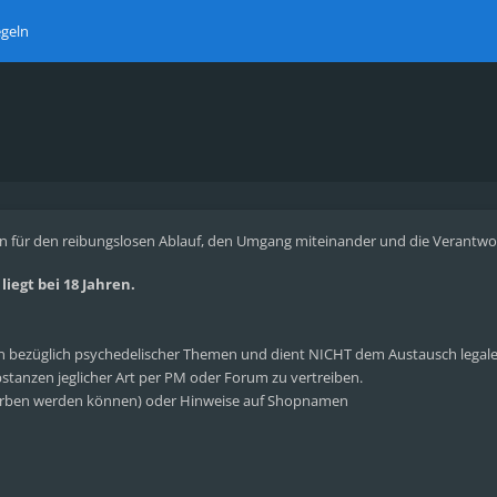
geln
n für den reibungslosen Ablauf, den Umgang miteinander und die Verantwortl
iegt bei 18 Jahren.
bezüglich psychedelischer Themen und dient NICHT dem Austausch legaler 
tanzen jeglicher Art per PM oder Forum zu vertreiben.
rben werden können) oder Hinweise auf Shopnamen