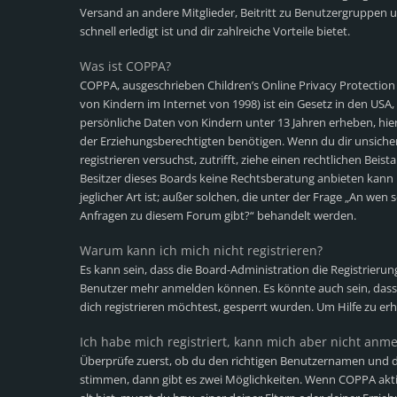
Versand an andere Mitglieder, Beitritt zu Benutzergruppen u
schnell erledigt ist und dir zahlreiche Vorteile bietet.
Was ist COPPA?
COPPA, ausgeschrieben Children’s Online Privacy Protection
von Kindern im Internet von 1998) ist ein Gesetz in den USA,
persönliche Daten von Kindern unter 13 Jahren erheben, hi
der Erziehungsberechtigten benötigen. Wenn du dir unsicher b
registrieren versuchst, zutrifft, ziehe einen rechtlichen Bei
Besitzer dieses Boards keine Rechtsberatung anbieten kann 
jeglicher Art ist; außer solchen, die unter der Frage „An wen 
Anfragen zu diesem Forum gibt?“ behandelt werden.
Warum kann ich mich nicht registrieren?
Es kann sein, dass die Board-Administration die Registrieru
Benutzer mehr anmelden können. Es könnte auch sein, dass
dich registrieren möchtest, gesperrt wurden. Um Hilfe zu er
Ich habe mich registriert, kann mich aber nicht anm
Überprüfe zuerst, ob du den richtigen Benutzernamen und d
stimmen, dann gibt es zwei Möglichkeiten. Wenn
COPPA
akti