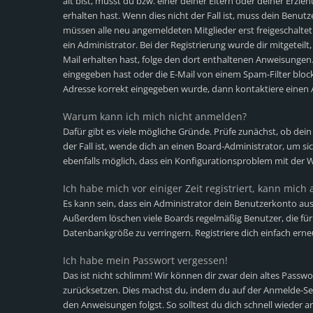
alt bist, musst du bzw. einer deiner Eltern oder deiner Erz
erhalten hast. Wenn dies nicht der Fall ist, muss dein Benutz
müssen alle neu angemeldeten Mitglieder erst freigeschalte
ein Administrator. Bei der Registrierung wurde dir mitgeteilt,
Mail erhalten hast, folge den dort enthaltenen Anweisungen
eingegeben hast oder die E-Mail von einem Spam-Filter blocki
Adresse korrekt eingegeben wurde, dann kontaktiere einen 
Warum kann ich mich nicht anmelden?
Dafür gibt es viele mögliche Gründe. Prüfe zunächst, ob dei
der Fall ist, wende dich an einen Board-Administrator, um si
ebenfalls möglich, dass ein Konfigurationsproblem mit der W
Ich habe mich vor einiger Zeit registriert, kann mic
Es kann sein, dass ein Administrator dein Benutzerkonto aus
Außerdem löschen viele Boards regelmäßig Benutzer, die für 
Datenbankgröße zu verringern. Registriere dich einfach erne
Ich habe mein Passwort vergessen!
Das ist nicht schlimm! Wir können dir zwar dein altes Passwo
zurücksetzen. Dies machst du, indem du auf der Anmelde-Sei
den Anweisungen folgst. So solltest du dich schnell wieder