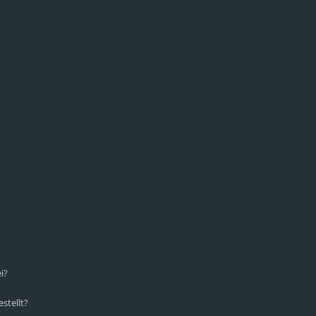
i?
stellt?