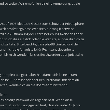
nd so weiter. Wir empfehlen dir eine Anmeldung, da sie
 Act of 1998 (deutsch: Gesetz zum Schutz der Privatsphäre
 welches festlegt, dass Websites, die möglicherweise
erzu die Zustimmung der Eltern beziehungsweise des oder
ist, ob dies auf dich oder die Website, auf der du dich zu
stand zu Rate. Bitte beachte, dass phpBB Limited und der
und nicht die Anlaufstelle für Rechtsangelegenheiten
soll ich mich wenden, falls es Beschwerden oder juristische
ng komplett ausgeschaltet hat, damit sich keine neuen
 deine IP-Adresse oder der Benutzername, mit dem du
halten, wende dich an die Board-Administration.
elden!
as richtige Passwort eingegeben hast. Wenn diese
viert ist und du angegeben hast, dass du unter 13 Jahre