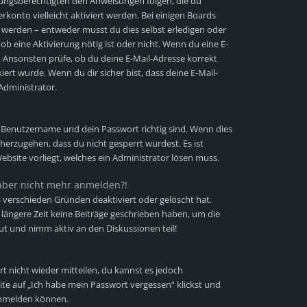
iehungsberechtigten den Anweisungen folgen, die du
erkonto vielleicht aktiviert werden. Bei einigen Boards
t werden – entweder musst du dies selbst erledigen oder
 ob eine Aktivierung nötig ist oder nicht. Wenn du eine E-
. Ansonsten prüfe, ob du deine E-Mail-Adresse korrekt
ert wurde. Wenn du dir sicher bist, dass deine E-Mail-
Administrator.
n Benutzername und dein Passwort richtig sind. Wenn dies
cherzugehen, dass du nicht gesperrt wurdest. Es ist
ebsite vorliegt, welches ein Administrator lösen muss.
h aber nicht mehr anmelden?!
 verschieden Gründen deaktiviert oder gelöscht hat.
längere Zeit keine Beiträge geschrieben haben, um die
ut und nimm aktiv an den Diskussionen teil!
rt nicht wieder mitteilen, du kannst es jedoch
te auf „Ich habe mein Passwort vergessen“ klickst und
 anmelden können.