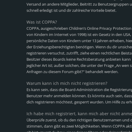
Versand an andere Mitglieder, Beitritt zu Benutzergruppen u
schnell erledigt ist und dir zahlreiche Vorteile bietet.
Was ist COPPA?
COPPA, ausgeschrieben Children’s Online Privacy Protection
von Kindern im Internet von 1998) ist ein Gesetz in den USA,
persönliche Daten von Kindern unter 13 Jahren erheben, hi
der Erziehungsberechtigten benötigen. Wenn du dir unsicher b
registrieren versuchst, zutrifft, ziehe einen rechtlichen Bei
Besitzer dieses Boards keine Rechtsberatung anbieten kann 
jeglicher Art ist; außer solchen, die unter der Frage „An wen 
Anfragen zu diesem Forum gibt?“ behandelt werden.
Warum kann ich mich nicht registrieren?
Es kann sein, dass die Board-Administration die Registrieru
Benutzer mehr anmelden können. Es könnte auch sein, dass
dich registrieren möchtest, gesperrt wurden. Um Hilfe zu er
Ich habe mich registriert, kann mich aber nicht anm
Überprüfe zuerst, ob du den richtigen Benutzernamen und d
stimmen, dann gibt es zwei Möglichkeiten. Wenn
COPPA
akti