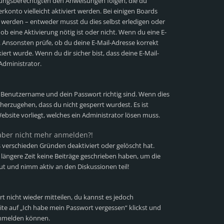
iehungsberechtigten den Anweisungen folgen, die du
erkonto vielleicht aktiviert werden. Bei einigen Boards
t werden – entweder musst du dies selbst erledigen oder
 ob eine Aktivierung nötig ist oder nicht. Wenn du eine E-
. Ansonsten prüfe, ob du deine E-Mail-Adresse korrekt
ert wurde. Wenn du dir sicher bist, dass deine E-Mail-
Administrator.
n Benutzername und dein Passwort richtig sind. Wenn dies
cherzugehen, dass du nicht gesperrt wurdest. Es ist
ebsite vorliegt, welches ein Administrator lösen muss.
h aber nicht mehr anmelden?!
 verschieden Gründen deaktiviert oder gelöscht hat.
längere Zeit keine Beiträge geschrieben haben, um die
ut und nimm aktiv an den Diskussionen teil!
rt nicht wieder mitteilen, du kannst es jedoch
te auf „Ich habe mein Passwort vergessen“ klickst und
 anmelden können.