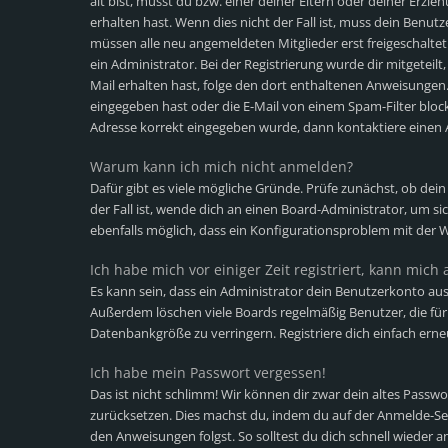
alt bist, musst du bzw. einer deiner Eltern oder deiner Erz
erhalten hast. Wenn dies nicht der Fall ist, muss dein Benutz
müssen alle neu angemeldeten Mitglieder erst freigeschalte
ein Administrator. Bei der Registrierung wurde dir mitgeteilt,
Mail erhalten hast, folge den dort enthaltenen Anweisungen
eingegeben hast oder die E-Mail von einem Spam-Filter blocki
Adresse korrekt eingegeben wurde, dann kontaktiere einen 
Warum kann ich mich nicht anmelden?
Dafür gibt es viele mögliche Gründe. Prüfe zunächst, ob dei
der Fall ist, wende dich an einen Board-Administrator, um si
ebenfalls möglich, dass ein Konfigurationsproblem mit der W
Ich habe mich vor einiger Zeit registriert, kann mic
Es kann sein, dass ein Administrator dein Benutzerkonto aus
Außerdem löschen viele Boards regelmäßig Benutzer, die für 
Datenbankgröße zu verringern. Registriere dich einfach erne
Ich habe mein Passwort vergessen!
Das ist nicht schlimm! Wir können dir zwar dein altes Passwo
zurücksetzen. Dies machst du, indem du auf der Anmelde-Sei
den Anweisungen folgst. So solltest du dich schnell wieder