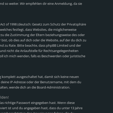
nd so weiter. Wir empfehlen dir eine Anmeldung, da sie
 Act of 1998 (deutsch: Gesetz zum Schutz der Privatsphäre
 welches festlegt, dass Websites, die möglicherweise
erzu die Zustimmung der Eltern beziehungsweise des oder
ist, ob dies auf dich oder die Website, auf der du dich zu
stand zu Rate. Bitte beachte, dass phpBB Limited und der
und nicht die Anlaufstelle für Rechtsangelegenheiten
soll ich mich wenden, falls es Beschwerden oder juristische
ng komplett ausgeschaltet hat, damit sich keine neuen
 deine IP-Adresse oder der Benutzername, mit dem du
halten, wende dich an die Board-Administration.
elden!
as richtige Passwort eingegeben hast. Wenn diese
viert ist und du angegeben hast, dass du unter 13 Jahre