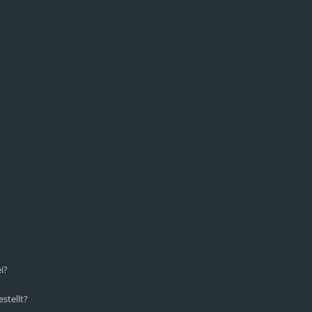
i?
stellt?