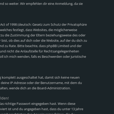
nd so weiter. Wir empfehlen dir eine Anmeldung, da sie
 Act of 1998 (deutsch: Gesetz zum Schutz der Privatsphäre
 welches festlegt, dass Websites, die möglicherweise
erzu die Zustimmung der Eltern beziehungsweise des oder
ist, ob dies auf dich oder die Website, auf der du dich zu
stand zu Rate. Bitte beachte, dass phpBB Limited und der
und nicht die Anlaufstelle für Rechtsangelegenheiten
soll ich mich wenden, falls es Beschwerden oder juristische
ng komplett ausgeschaltet hat, damit sich keine neuen
 deine IP-Adresse oder der Benutzername, mit dem du
halten, wende dich an die Board-Administration.
elden!
as richtige Passwort eingegeben hast. Wenn diese
viert ist und du angegeben hast, dass du unter 13 Jahre