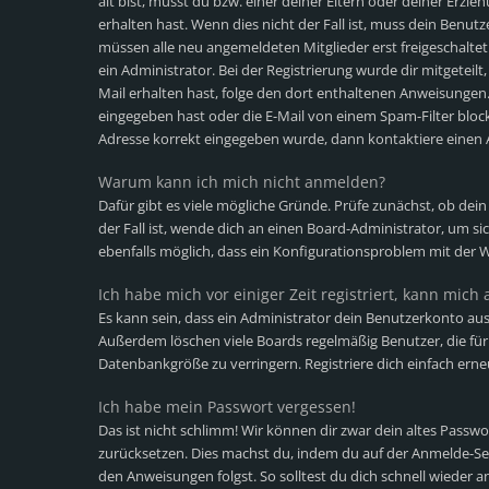
alt bist, musst du bzw. einer deiner Eltern oder deiner Erz
erhalten hast. Wenn dies nicht der Fall ist, muss dein Benutz
müssen alle neu angemeldeten Mitglieder erst freigeschalte
ein Administrator. Bei der Registrierung wurde dir mitgeteilt,
Mail erhalten hast, folge den dort enthaltenen Anweisungen
eingegeben hast oder die E-Mail von einem Spam-Filter blocki
Adresse korrekt eingegeben wurde, dann kontaktiere einen 
Warum kann ich mich nicht anmelden?
Dafür gibt es viele mögliche Gründe. Prüfe zunächst, ob dei
der Fall ist, wende dich an einen Board-Administrator, um si
ebenfalls möglich, dass ein Konfigurationsproblem mit der W
Ich habe mich vor einiger Zeit registriert, kann mic
Es kann sein, dass ein Administrator dein Benutzerkonto aus
Außerdem löschen viele Boards regelmäßig Benutzer, die für 
Datenbankgröße zu verringern. Registriere dich einfach erne
Ich habe mein Passwort vergessen!
Das ist nicht schlimm! Wir können dir zwar dein altes Passwo
zurücksetzen. Dies machst du, indem du auf der Anmelde-Sei
den Anweisungen folgst. So solltest du dich schnell wieder