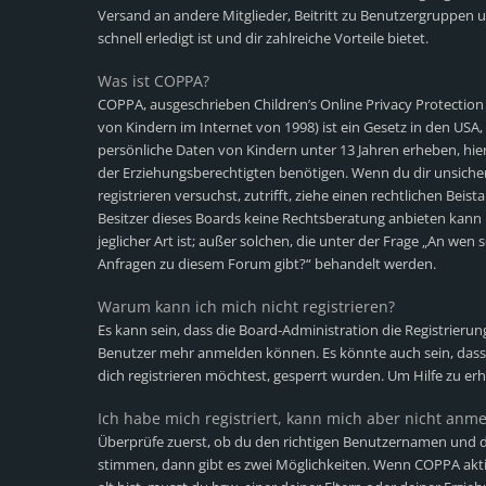
Versand an andere Mitglieder, Beitritt zu Benutzergruppen u
schnell erledigt ist und dir zahlreiche Vorteile bietet.
Was ist COPPA?
COPPA, ausgeschrieben Children’s Online Privacy Protection
von Kindern im Internet von 1998) ist ein Gesetz in den USA,
persönliche Daten von Kindern unter 13 Jahren erheben, hi
der Erziehungsberechtigten benötigen. Wenn du dir unsicher b
registrieren versuchst, zutrifft, ziehe einen rechtlichen Bei
Besitzer dieses Boards keine Rechtsberatung anbieten kann 
jeglicher Art ist; außer solchen, die unter der Frage „An wen 
Anfragen zu diesem Forum gibt?“ behandelt werden.
Warum kann ich mich nicht registrieren?
Es kann sein, dass die Board-Administration die Registrieru
Benutzer mehr anmelden können. Es könnte auch sein, dass
dich registrieren möchtest, gesperrt wurden. Um Hilfe zu er
Ich habe mich registriert, kann mich aber nicht anm
Überprüfe zuerst, ob du den richtigen Benutzernamen und d
stimmen, dann gibt es zwei Möglichkeiten. Wenn
COPPA
akti