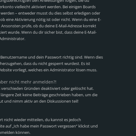
iehungsberechtigten den Anweisungen folgen, die du
erkonto vielleicht aktiviert werden. Bei einigen Boards
t werden – entweder musst du dies selbst erledigen oder
 ob eine Aktivierung nötig ist oder nicht. Wenn du eine E-
. Ansonsten prüfe, ob du deine E-Mail-Adresse korrekt
ert wurde. Wenn du dir sicher bist, dass deine E-Mail-
Administrator.
n Benutzername und dein Passwort richtig sind. Wenn dies
cherzugehen, dass du nicht gesperrt wurdest. Es ist
ebsite vorliegt, welches ein Administrator lösen muss.
h aber nicht mehr anmelden?!
 verschieden Gründen deaktiviert oder gelöscht hat.
längere Zeit keine Beiträge geschrieben haben, um die
ut und nimm aktiv an den Diskussionen teil!
rt nicht wieder mitteilen, du kannst es jedoch
te auf „Ich habe mein Passwort vergessen“ klickst und
 anmelden können.