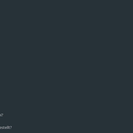
i?
stellt?