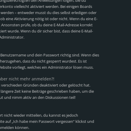
iehungsberechtigten den Anweisungen folgen, die du
erkonto vielleicht aktiviert werden. Bei einigen Boards
t werden – entweder musst du dies selbst erledigen oder
 ob eine Aktivierung nötig ist oder nicht. Wenn du eine E-
. Ansonsten prüfe, ob du deine E-Mail-Adresse korrekt
ert wurde. Wenn du dir sicher bist, dass deine E-Mail-
Administrator.
n Benutzername und dein Passwort richtig sind. Wenn dies
cherzugehen, dass du nicht gesperrt wurdest. Es ist
ebsite vorliegt, welches ein Administrator lösen muss.
h aber nicht mehr anmelden?!
 verschieden Gründen deaktiviert oder gelöscht hat.
längere Zeit keine Beiträge geschrieben haben, um die
ut und nimm aktiv an den Diskussionen teil!
rt nicht wieder mitteilen, du kannst es jedoch
te auf „Ich habe mein Passwort vergessen“ klickst und
 anmelden können.