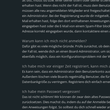
alt bist, musst du bzw. einer deiner Eltern oder deiner Erz
erhalten hast. Wenn dies nicht der Fall ist, muss dein Benutz
müssen alle neu angemeldeten Mitglieder erst freigeschalte
ein Administrator. Bei der Registrierung wurde dir mitgeteilt,
Mail erhalten hast, folge den dort enthaltenen Anweisungen
eingegeben hast oder die E-Mail von einem Spam-Filter blocki
Adresse korrekt eingegeben wurde, dann kontaktiere einen 
Warum kann ich mich nicht anmelden?
Dafür gibt es viele mögliche Gründe. Prüfe zunächst, ob dei
der Fall ist, wende dich an einen Board-Administrator, um si
ebenfalls möglich, dass ein Konfigurationsproblem mit der W
Ich habe mich vor einiger Zeit registriert, kann mic
Es kann sein, dass ein Administrator dein Benutzerkonto aus
Außerdem löschen viele Boards regelmäßig Benutzer, die für 
Datenbankgröße zu verringern. Registriere dich einfach erne
Ich habe mein Passwort vergessen!
Das ist nicht schlimm! Wir können dir zwar dein altes Passwo
zurücksetzen. Dies machst du, indem du auf der Anmelde-Sei
den Anweisungen folgst. So solltest du dich schnell wieder