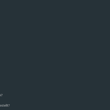
i?
stellt?