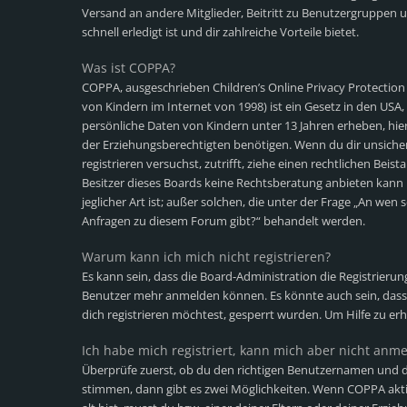
Versand an andere Mitglieder, Beitritt zu Benutzergruppen u
schnell erledigt ist und dir zahlreiche Vorteile bietet.
Was ist COPPA?
COPPA, ausgeschrieben Children’s Online Privacy Protection
von Kindern im Internet von 1998) ist ein Gesetz in den USA,
persönliche Daten von Kindern unter 13 Jahren erheben, hi
der Erziehungsberechtigten benötigen. Wenn du dir unsicher b
registrieren versuchst, zutrifft, ziehe einen rechtlichen Bei
Besitzer dieses Boards keine Rechtsberatung anbieten kann 
jeglicher Art ist; außer solchen, die unter der Frage „An wen 
Anfragen zu diesem Forum gibt?“ behandelt werden.
Warum kann ich mich nicht registrieren?
Es kann sein, dass die Board-Administration die Registrieru
Benutzer mehr anmelden können. Es könnte auch sein, dass
dich registrieren möchtest, gesperrt wurden. Um Hilfe zu er
Ich habe mich registriert, kann mich aber nicht anm
Überprüfe zuerst, ob du den richtigen Benutzernamen und d
stimmen, dann gibt es zwei Möglichkeiten. Wenn
COPPA
akti