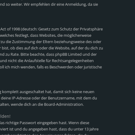
nd so weiter. Wir empfehlen dir eine Anmeldung, da sie
 Act of 1998 (deutsch: Gesetz zum Schutz der Privatsphäre
 welches festlegt, dass Websites, die möglicherweise
erzu die Zustimmung der Eltern beziehungsweise des oder
ist, ob dies auf dich oder die Website, auf der du dich zu
stand zu Rate. Bitte beachte, dass phpBB Limited und der
und nicht die Anlaufstelle für Rechtsangelegenheiten
soll ich mich wenden, falls es Beschwerden oder juristische
ng komplett ausgeschaltet hat, damit sich keine neuen
 deine IP-Adresse oder der Benutzername, mit dem du
halten, wende dich an die Board-Administration.
elden!
as richtige Passwort eingegeben hast. Wenn diese
viert ist und du angegeben hast, dass du unter 13 Jahre